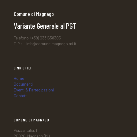
Comune di Magnago
Variante Generale al PGT
Telefono: (+39) 0331658305
E-Mail: info@comune.magnago.mi.it
LINK UTILI
Home
Documenti
Eventi & Partecipazioni
Contatti
COMUNE DI MAGNAGO
Piazza Italia. 1
20020, Magnago (MI)